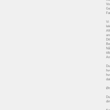
Vo
Ge
Fæ
Vi
le
Af
an
Di
Be
Nå
ti
An
Du
hv
hv
da
Øn
Du
di