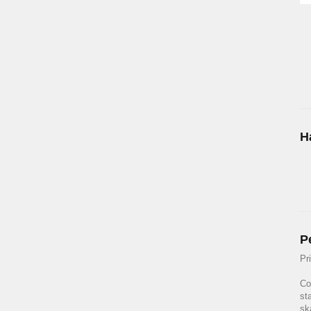
H
P
Pr
Co
st
sk