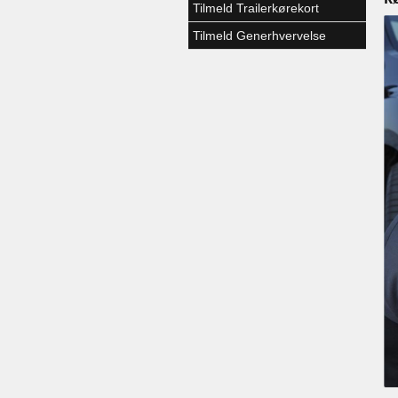
Tilmeld Trailerkørekort
Tilmeld Generhvervelse