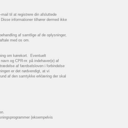
ail til at registrere din afsluttede
. Disse informationer tilhører dermed ikke
behandling af samtlige af de oplysninger,
 aftale med os om.
gning om kørekort. Eventuelt
avn og CPR-nr. på indehaver(e) af
trædelse af færdselsloven i forbindelse
ngen er det nødvendigt, at vi
ggrund af den samtykke erklæring der skal
en.
rvisningsprogrammer (eksempelvis