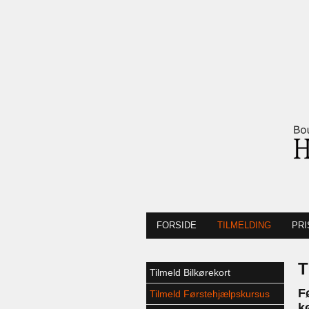
FORSIDE
TILMELDING
PRI
T
Tilmeld Bilkørekort
F
Tilmeld Førstehjælpskursus
k