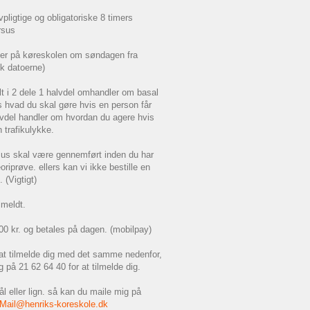
ovpligtige og obligatoriske 8 timers
rsus
her på køreskolen om søndagen fra
ek datoerne)
lt i 2 dele 1 halvdel omhandler om basal
s hvad du skal gøre hvis en person får
lvdel handler om hvordan du agere hvis
 trafikulykke.
us skal være gennemført inden du har
oriprøve. ellers kan vi ikke bestille en
. (Vigtigt)
lmeldt.
00 kr. og betales på dagen. (mobilpay)
at tilmelde dig med det samme nedenfor,
g på 21 62 64 40 for at tilmelde dig.
 eller lign. så kan du maile mig på
Mail@henriks-koreskole.dk