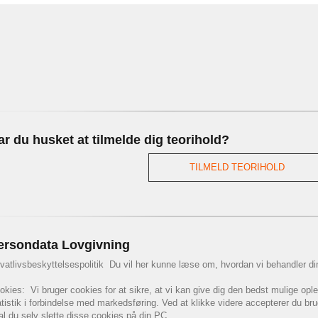
ar du husket at tilmelde dig teorihold?
TILMELD TEORIHOLD
ersondata Lovgivning
ivatlivsbeskyttelsespolitik Du vil her kunne læse om, hvordan vi behandler di
okies: Vi bruger cookies for at sikre, at vi kan give dig den bedst mulige op
atistik i forbindelse med markedsføring. Ved at klikke videre accepterer du br
al du selv slette disse cookies på din PC.