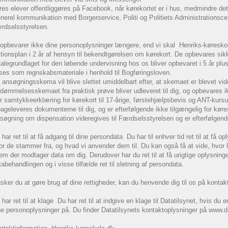
res elever offentliggøres på Facebook, når kørekortet er i hus, medmindre de
nerel kommunikation med Borgerservice, Politi og Politiets Administrationsce
rdselsstyrelsen.
 opbevarer ikke dine personoplysninger længere, end vi skal Henriks-køreskole 
ktionsplan i 2 år af hensyn til bekendtgørelsen om kørekort. De opbevares sikk
talegrundlaget for den løbende undervisning hos os bliver opbevaret i 5 år pl
ses som regnskabsmateriale i henhold til Bogføringsloven.
t ansøgningsskema vil blive slettet umiddelbart efter, at skemaet er blevet vider
dømmelsesskemaet fra praktisk prøve bliver udleveret til dig, og opbevares i
r samtykkeerklæring for kørekort til 17-årige, førstehjælpsbevis og ANT-kursus
lbageleveres dokumenterne til dig, og er efterfølgende ikke tilgængelig for kør
søgning om dispensation videregives til Færdselsstyrelsen og er efterfølgende
 har ret til at få adgang til dine persondata Du har til enhver tid ret til at få o
or de stammer fra, og hvad vi anvender dem til. Du kan også få at vide, hvor
em der modtager data om dig. Derudover har du ret til at få urigtige oplysninge
tabehandlingen og i visse tilfælde ret til sletning af persondata.
sker du at gøre brug af dine rettigheder, kan du henvende dig til os på kontak
 har ret til at klage Du har ret til at indgive en klage til Datatilsynet, hvis du
ne personoplysninger på. Du finder Datatilsynets kontaktoplysninger på www.d