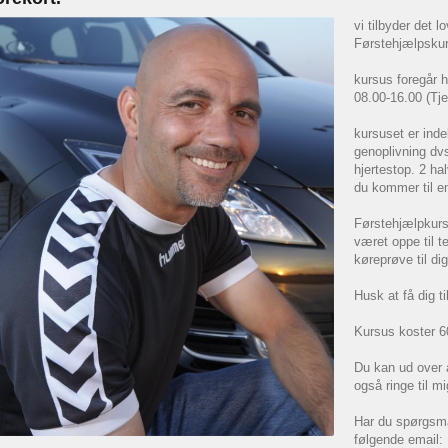
vi tilbyder det l
Førstehjælpsku
kursus foregår 
08.00-16.00 (Tj
kursuset er inde
genoplivning dv
hjertestop. 2 ha
du kommer til en
Førstehjælpkurs
været oppe til te
køreprøve til dig
Husk at få dig ti
Kursus koster 6
Du kan ud over 
også ringe til mi
Har du spørgsmål
følgende email: