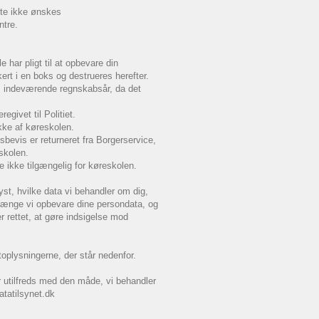
tte ikke ønskes
ntre.
har pligt til at opbevare din
ert i en boks og destrueres herefter.
us indeværende regnskabsår, da det
egivet til Politiet.
kke af køreskolen.
bevis er returneret fra Borgerservice,
eskolen.
 ikke tilgængelig for køreskolen.
plyst, hvilke data vi behandler om dig,
 længe vi opbevare dine persondata, og
r rettet, at gøre indsigelse mod
toplysningerne, der står nedenfor.
 er utilfreds med den måde, vi behandler
atatilsynet.dk