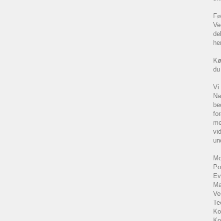
Fø
Ve
de
he
Kø
du
Vi
Na
be
fo
me
vi
un
Mo
Po
Ev
Ma
Ve
Te
Ko
Ko