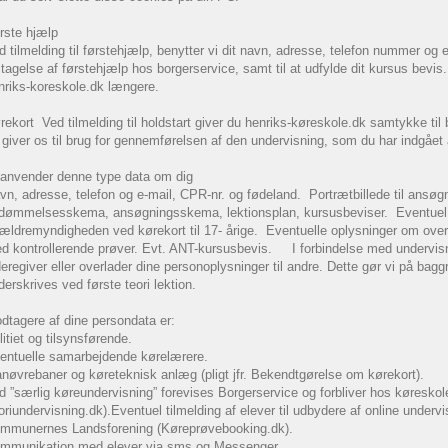
rste hjælp
d tilmelding til førstehjælp, benytter vi dit navn, adresse, telefon nummer og e-m
ltagelse af førstehjælp hos borgerservice, samt til at udfylde dit kursus bevis
nriks-koreskole.dk længere.
rekort Ved tilmelding til holdstart giver du henriks-køreskole.dk samtykke til 
 giver os til brug for gennemførelsen af den undervisning, som du har indgået
 anvender denne type data om dig
vn, adresse, telefon og e-mail, CPR-nr. og fødeland. Portrætbillede til ansø
dømmelsesskema, ansøgningsskema, lektionsplan, kursusbeviser. Eventuel n
rældremyndigheden ved kørekort til 17- årige. Eventuelle oplysninger om over
d kontrollerende prøver. Evt. ANT-kursusbevis. I forbindelse med undervisni
deregiver eller overlader dine personoplysninger til andre. Dette gør vi på ba
derskrives ved første teori lektion.
dtagere af dine persondata er:
litiet og tilsynsførende.
entuelle samarbejdende kørelærere.
nøvrebaner og køreteknisk anlæg (pligt jfr. Bekendtgørelse om kørekort).
d ”særlig køreundervisning” forevises Borgerservice og forbliver hos køreskol
oriundervisning.dk).Eventuel tilmelding af elever til udbydere af online unde
mmunernes Landsforening (Køreprøvebooking.dk).
mmunikation med elever via sms og Messenger