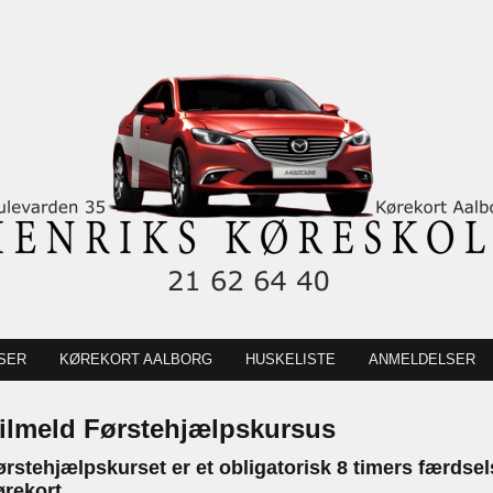
SER
KØREKORT AALBORG
HUSKELISTE
ANMELDELSER
ilmeld Førstehjælpskursus
ørstehjælpskurset er et obligatorisk 8 timers færdsels
ørekort.