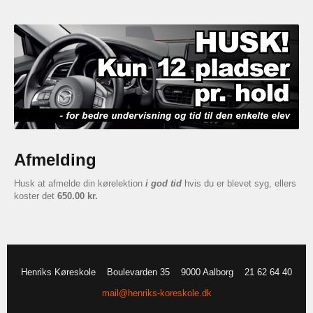
Afmelding
Husk at afmelde din kørelektion
i god tid
hvis du er blevet syg, ellers
koster det
650.00 kr.
Henriks Køreskole
Boulevarden 35
9000 Aalborg
21 62 64 40
mail@henriks-koreskole.dk