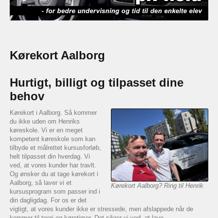
Kørekort Aalborg
Hurtigt, billigt og tilpasset dine
behov
Kørekort i Aalborg. Så kommer
du ikke uden om Henriks
køreskole. Vi er en meget
kompetent køreskole som kan
tilbyde et målrettet kursusforløb,
helt tilpasset din hverdag. Vi
ved, at vores kunder har travlt.
Og ønsker du at tage kørekort i
Aalborg, så laver vi et
Kørekort Aalborg? Ring til Henrik
kursusprogram som passer ind i
din dagligdag. For os er det
vigtigt, at vores kunder ikke er stressede, men afslappede når de
kommer til teori og køretimer. Det sikrer vi ved, at lave