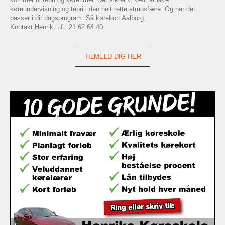
køreundervisning og teori i den helt rette atmosfære. Og når det
passer i dit dagsprogram. Så kørekort Aalborg;
Kontakt Henrik, tlf.: 21 62 64 40
TILMELD DIG HER